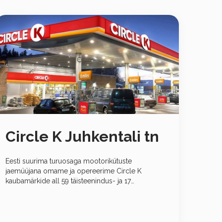
Circle K Juhkentali tn
Eesti suurima turuosaga mootorikütuste
jaemüüjana omame ja opereerime Circle K
kaubamärkide all 59 täisteenindus- ja 17
automaatjaama ning kaht mugavuspoodi. 26
autopesulaga, oleme suurim automaatpesulate kett
Eestis.