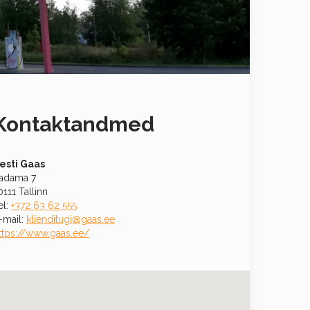
Kontaktandmed
esti Gaas
adama 7
0111 Tallinn
el:
+372 63 62 555
-mail:
klienditugi@gaas.ee
ttps://www.gaas.ee/