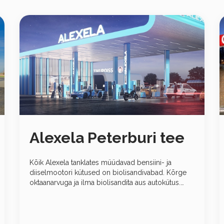
Alexela Peterburi tee
Kõik Alexela tanklates müüdavad bensiini- ja
diiselmootori kütused on biolisandivabad. Kõrge
oktaanarvuga ja ilma biolisandita aus autokütus.
Parendatud ideaalsuseni.