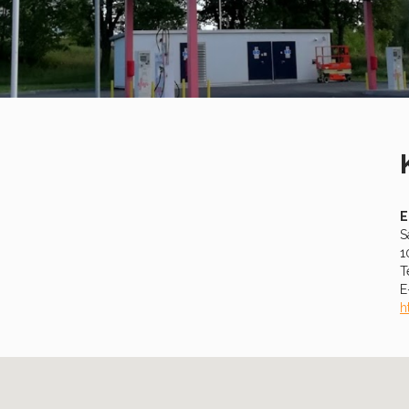
E
S
1
T
E
h