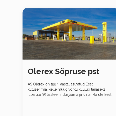
Olerex Sõpruse pst
AS Olerex on 1994. aastal asutatud Eesti
kütusefirma, kelle müügivõrku kuulub tänaseks
juba üle 95 täisteenindusjaama ja kiirtankla üle Eesti.
AS Olerex kuulub Eesti suurimate kütuse
jaemüüjate hulka ning annab tööd juba 800-le
inimesele.