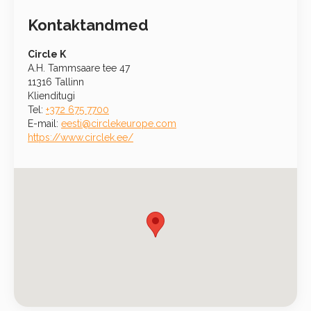
Kontaktandmed
Circle K
A.H. Tammsaare tee 47
11316 Tallinn
Klienditugi
Tel:
+372 675 7700
E-mail:
eesti@circlekeurope.com
https://www.circlek.ee/