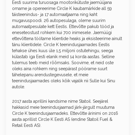
Eesti suurima turuosaga mootorikütuste jaemüüjana
omame ja opereerime Circle K kaubamärkide all 59
täisteenindus- ja 17 automaatjaama ning kaht
mugavuspoodi. 26 autopesulaga, oleme suurim
automaatpesulate kett Eestis. Ettevõtte pakub tööd ja
eneseteostust rohkem kui 700 inimesele. Jaemüügi
ettevõttena töötame klientide heaks ja eksisteerime ainult
tänu klientidele. Circle K teenindusjaamades Eestis
tehakse ühes kuus üle 1,5 miljoni ostutehingu, seega
külastab iga Eesti elanik meid 14 korda aastas. Selline
tulemus teeb meid rõõmsaks. Soovime, et neid oste
oleks aina rohkem ning seepärast pöörame suurt
tähelepanu arendustegevusele, et meie
teenindusjaamades oleks kõik vajalik nii Sulle kui Sinu
autole.
2017 aasta aprillini kandsime nime Statoil. Seejärel
hakkasid meie teenindusjaamad järk-järgult muutuma
Circle K teenindusjaamadeks. Ettevõtte ärinimi on 2016
aasta aprillist Circle K Eesti AS (endine Statoil Fuel &
Retail Eesti AS).