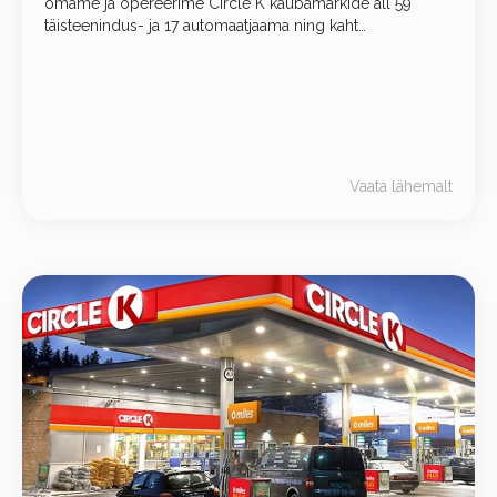
omame ja opereerime Circle K kaubamärkide all 59
täisteenindus- ja 17 automaatjaama ning kaht
mugavuspoodi. 26 autopesulaga, oleme suurim
automaatpesulate kett Eestis.
Vaata lähemalt