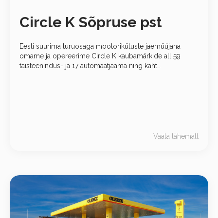
Circle K Sõpruse pst
Eesti suurima turuosaga mootorikütuste jaemüüjana
omame ja opereerime Circle K kaubamärkide all 59
täisteenindus- ja 17 automaatjaama ning kaht
mugavuspoodi. 26 autopesulaga, oleme suurim
automaatpesulate kett Eestis.
Vaata lähemalt