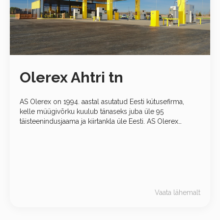
Olerex Ahtri tn
AS Olerex on 1994. aastal asutatud Eesti kütusefirma,
kelle müügivõrku kuulub tänaseks juba üle 95
täisteenindusjaama ja kiirtankla üle Eesti. AS Olerex
kuulub Eesti suurimate kütuse jaemüüjate hulka ning
annab tööd juba 800-le inimesele.
Vaata lähemalt